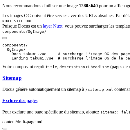
Nous recommandons d'utiliser une image
1280×640
pour un affichage
Les images OG doivent être servies avec des URLs absolues. Par défau
.
NUXT_SITE_URL
Puisque Docus est un
layer Nuxt
, vous pouvez surcharger les templat
.
components/OgImage/
components/

  OgImage/

    Docs.takumi.vue     # surcharge l'image OG des page
Votre composant reçoit
,
et
(pages de d
title
description
headline
Sitemap
Docus génère automatiquement un sitemap à
contenant
/sitemap.xml
Exclure des pages
Pour exclure une page spécifique du sitemap, ajoutez
sitemap: fal
content/draft-page.md