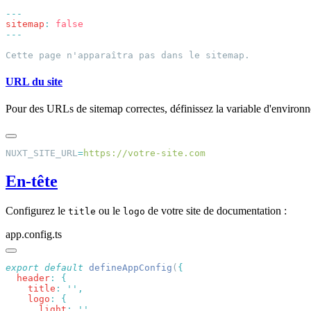
sitemap
:
URL du site
Pour des URLs de sitemap correctes, définissez la variable d'enviro
NUXT_SITE_URL
=
En-tête
Configurez le
ou le
de votre site de documentation :
title
logo
app.config.ts
export
 default
 defineAppConfig
(
  header
:
    title
:
 ''
    logo
:
      light
:
 ''