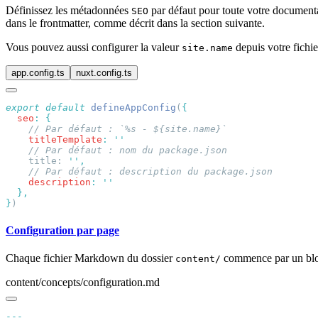
Définissez les métadonnées
par défaut pour toute votre document
SEO
dans le frontmatter, comme décrit dans la section suivante.
Vous pouvez aussi configurer la valeur
depuis votre fichi
site.name
app.config.ts
nuxt.config.ts
export
 default
 defineAppConfig
(
  seo
:
    titleTemplate
:
    title: 
''
    description
:
}
Configuration par page
Chaque fichier Markdown du dossier
commence par un bloc
content/
content/concepts/configuration.md