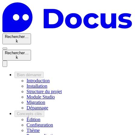
Rechercher…
k
Rechercher…
k
Bien démarrer
Introduction
Installation
Structure du projet
Module Studio
Migration
Dépannage
Concepts clés
Édition
Configuration
Thème