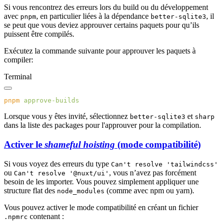
Si vous rencontrez des erreurs lors du build ou du développement
avec
, en particulier liées à la dépendance
, il
pnpm
better-sqlite3
se peut que vous deviez approuver certains paquets pour qu’ils
puissent être compilés.
Exécutez la commande suivante pour approuver les paquets à
compiler:
Terminal
pnpm
Lorsque vous y êtes invité, sélectionnez
et
better-sqlite3
sharp
dans la liste des packages pour l'approuver pour la compilation.
Activer le
shameful hoisting
(mode compatibilité)
Si vous voyez des erreurs du type
Can't resolve 'tailwindcss'
ou
, vous n’avez pas forcément
Can't resolve '@nuxt/ui'
besoin de les importer. Vous pouvez simplement appliquer une
structure flat des
(comme avec npm ou yarn).
node_modules
Vous pouvez activer le mode compatibilité en créant un fichier
contenant :
.npmrc