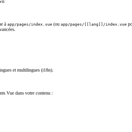
own
ue à
(ou
po
app/pages/index.vue
app/pages/[[lang]]/index.vue
vancées.
ngues et multilingues (i18n).
nts Vue dans votre contenu :