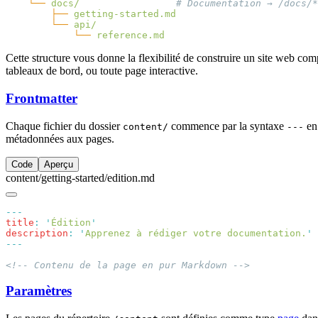
    └──
 docs/
        ├──
        └──
            └──
Cette structure vous donne la flexibilité de construire un site web 
tableaux de bord, ou toute page interactive.
Frontmatter
Chaque fichier du dossier
commence par la syntaxe
en 
content/
---
métadonnées aux pages.
Code
Aperçu
content/getting-started/edition.md
title
:
 '
Édition
description
:
 '
Apprenez à rédiger votre documentation.
Paramètres