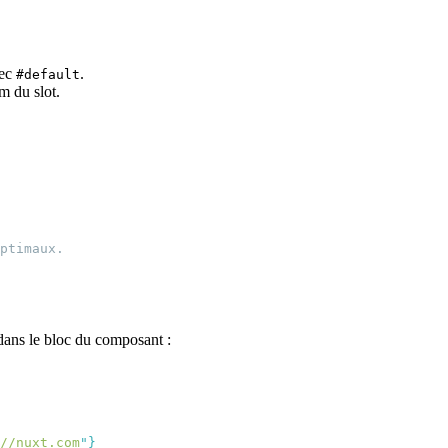
vec
.
#default
m du slot.
dans le bloc du composant :
//nuxt.com
"