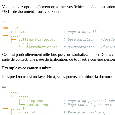
Vous pouvez optionnellement organiser vos fichiers de documentatio
URLs de documentation avec
.
/docs
├──
 index.md
└──
    ├──
 getting-started.md
    └──
        └──
 introduction.md
Ceci est particulièrement utile lorsque vous souhaitez utiliser Docu
page de contact, une page de tarification, ou tout autre contenu pers
Exemple avec contenu mixte :
Puisque Docus est un layer Nuxt, vous pouvez combiner la document
├──
│
   └──
│
       ├──
 blog.vue
│
       └──
 contact.vue
└──
    ├──
 index.md